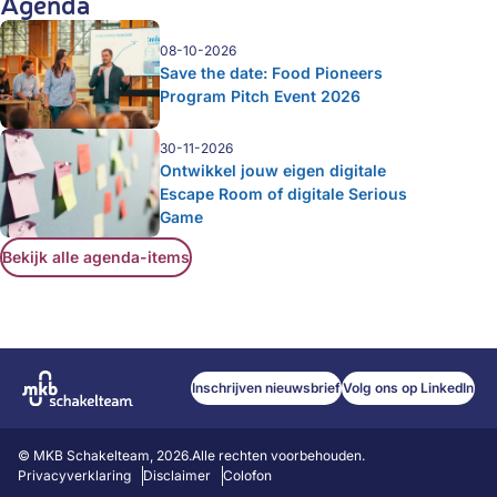
Agenda
08-10-2026
Save the date: Food Pioneers
Program Pitch Event 2026
30-11-2026
Ontwikkel jouw eigen digitale
Escape Room of digitale Serious
Game
Bekijk alle agenda-items
Inschrijven nieuwsbrief
Volg ons op LinkedIn
©
MKB Schakelteam
,
2026
.
Alle rechten voorbehouden.
Privacyverklaring
Disclaimer
Colofon