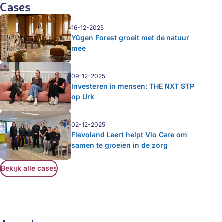
Cases
16-12-2025
Yūgen Forest groeit met de natuur
mee
09-12-2025
Investeren in mensen: THE NXT STP
op Urk
02-12-2025
Flevoland Leert helpt Vlo Care om
samen te groeien in de zorg
Bekijk alle cases