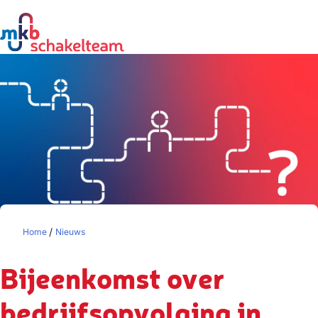
/
Home
Nieuws
Bijeenkomst over
bedrijfsopvolging in