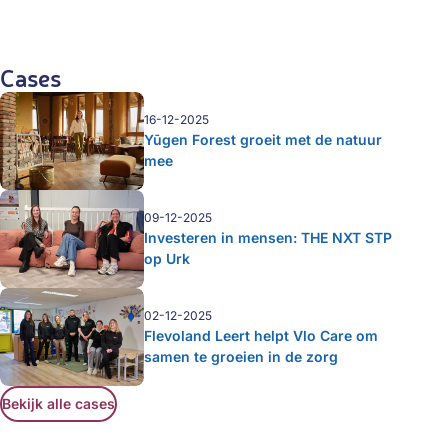
Cases
16-12-2025
Yūgen Forest groeit met de natuur
mee
09-12-2025
Investeren in mensen: THE NXT STP
op Urk
02-12-2025
Flevoland Leert helpt Vlo Care om
samen te groeien in de zorg
Bekijk alle cases