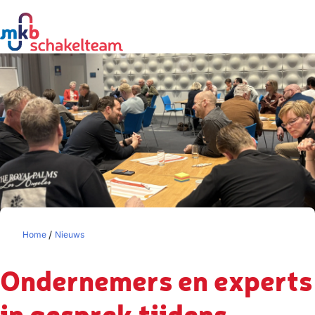
/
Home
Nieuws
Ondernemers en experts
in gesprek tijdens